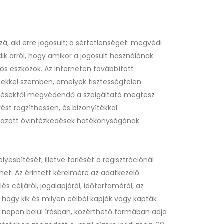
, aki erre jogosult; a sértetlenséget: megvédi
ik arról, hogy amikor a jogosult használónak
tos eszközök. Az interneten továbbított
tésekkel szemben, amelyek tisztességtelen
getésektől megvédendő a szolgáltató megtesz
st rögzíthessen, és bizonyítékkal
lmazott óvintézkedések hatékonyságának
esbítését, illetve törlését a regisztrációnál
ehet. Az érintett kérelmére az adatkezelő
és céljáról, jogalapjáról, időtartamáról, az
 hogy kik és milyen célból kapják vagy kapták
0 napon belül írásban, közérthető formában adja