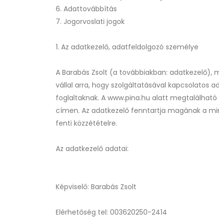
6. Adattovábbítás
7. Jogorvoslati jogok
1. Az adatkezelő, adatfeldolgozó személye
A Barabás Zsolt (a továbbiakban: adatkezelő), 
vállal arra, hogy szolgáltatásával kapcsolatos
foglaltaknak. A www.pina.hu alatt megtalálhat
címen. Az adatkezelő fenntartja magának a mind
fenti közzétételre.
Az adatkezelő adatai:
Képviselő: Barabás Zsolt
Elérhetőség tel: 003620250-2414