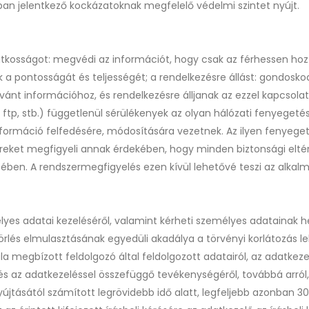
an jelentkező kockázatoknak megfelelő védelmi szintet nyújt.
tkosságot: megvédi az információt, hogy csak az férhessen hozzá
a pontosságát és teljességét; a rendelkezésre állást: gondoskod
ívánt információhoz, és rendelkezésre álljanak az ezzel kapcsola
b, ftp, stb.) függetlenül sérülékenyek az olyan hálózati fenyege
információ felfedésére, módosítására vezetnek. Az ilyen fenye
reket megfigyeli annak érdekében, hogy minden biztonsági eltéré
ben. A rendszermegfigyelés ezen kívül lehetővé teszi az alka
yes adatai kezeléséről, valamint kérheti személyes adatainak hely
 törlés elmulasztásának egyedüli akadálya a törvényi korlátozás l
tala megbízott feldolgozó által feldolgozott adatairól, az adatkezel
és az adatkezeléssel összefüggő tevékenységéről, továbbá arról,
jtásától számított legrövidebb idő alatt, legfeljebb azonban 3