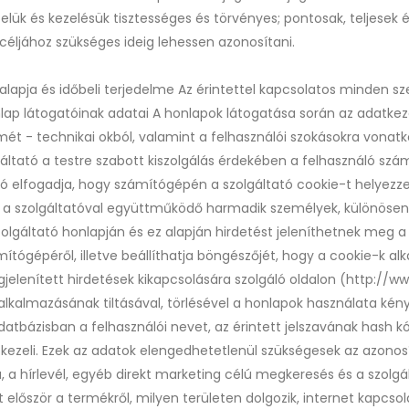
telük és kezelésük tisztességes és törvényes; pontosak, teljesek
 céljához szükséges ideig lehessen azonosítani.
ogalapja és időbeli terjedelme Az érintettel kapcsolatos minden 
nlap látogatóinak adatai A honlapok látogatása során az adatkeze
ét - technikai okból, valamint a felhasználói szokásokra vonatko
áltató a testre szabott kiszolgálás érdekében a felhasználó sz
ló elfogadja, hogy számítógépén a szolgáltató cookie-t helyezze
n a szolgáltatóval együttműködő harmadik személyek, különösen a
olgáltató honlapján és ez alapján hirdetést jeleníthetnek meg a
ámítógépéről, illetve beállíthatja böngészőjét, hogy a cookie-k a
gjelenített hirdetések kikapcsolására szolgáló oldalon (http://w
k alkalmazásának tiltásával, törlésével a honlapok használata k
 adatbázisban a felhasználói nevet, az érintett jelszavának hash 
ét kezeli. Ezek az adatok elengedhetetlenül szükségesek az azonos
 a hírlevél, egyéb direkt marketing célú megkeresés és a szol
először a termékről, milyen területen dolgozik, internet kapcsol