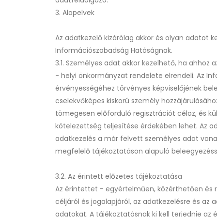
adatfeldolgozó.
3. Alapelvek
Az adatkezelő kizárólag akkor és olyan adatot k
Információszabadság Hatóságnak.
3.1. Személyes adat akkor kezelhető, ha ahhoz 
- helyi önkormányzat rendelete elrendeli. Az Inf
érvényességéhez törvényes képviselőjének bel
cselekvőképes kiskorú személy hozzájárulásáho
tömegesen előforduló regisztrációt céloz, és k
kötelezettség teljesítése érdekében lehet. Az a
adatkezelés a már felvett személyes adat vona
megfelelő tájékoztatáson alapuló beleegyezéss
3.2. Az érintett előzetes tájékoztatása
Az érintettet - egyértelműen, közérthetően és r
céljáról és jogalapjáról, az adatkezelésre és az 
adatokat. A tájékoztatásnak ki kell terjednie az