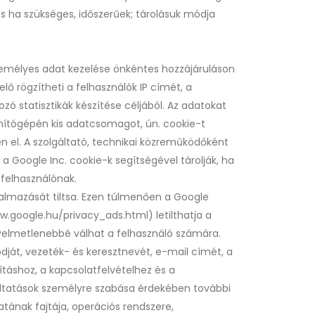
 és ha szükséges, időszerűek; tárolásuk módja
személyes adat kezelése önkéntes hozzájáruláson
lő rögzítheti a felhasználók IP címét, a
zó statisztikák készítése céljából. Az adatokat
ámítógépén kis adatcsomagot, ún. cookie-t
n el. A szolgáltató, technikai közreműködőként
 Google Inc. cookie-k segítségével tárolják, ha
 felhasználónak.
lkalmazását tiltsa. Ezen túlmenően a Google
ww.google.hu/privacy_ads.html) letilthatja a
ényelmetlenebbé válhat a felhasználó számára.
kódját, vezeték- és keresztnevét, e-mail címét, a
ításhoz, a kapcsolatfelvételhez és a
gáltatások személyre szabása érdekében további
atának fajtája, operációs rendszere,