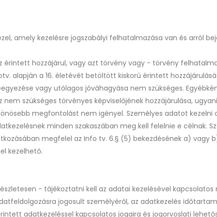
ezel, amely kezelésre jogszabályi felhatalmazása van és arról b
az érintett hozzájárul, vagy azt törvény vagy - törvény felhata
otv. alapján a 16. életévét betöltött kiskorú érintett hozzájárulá
eegyezése vagy utólagos jóváhagyása nem szükséges. Egyébként
z nem szükséges törvényes képviselőjének hozzájárulása, ugyani
ülönösebb megfontolást nem igényel. Személyes adatot kezelni 
datkezelésnek minden szakaszában meg kell felelnie e célnak. Sz
tkozásában megfelel az Info tv. 6.§ (5) bekezdésének a) vagy b
el kezelhető.
észletesen - tájékoztatni kell az adatai kezelésével kapcsolatos
adatfeldolgozásra jogosult személyéről, az adatkezelés időtartamá
 érintett adatkezeléssel kapcsolatos jogaira és jogorvoslati lehe