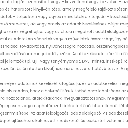
 adat alapján azonosított vagy - közvetlenül vagy közvetve - a
es és határozott kinyilvánítása, amely megfelelő tájékoztatáson 
atok - teljes körű vagy egyes műveletekre kiterjedő - kezeléséh
lkező szervezet, aki vagy amely az adatok kezelésének célját me
ozza és végrehajtja, vagy az általa megbízott adatfeldolgozóva
enül az adatokon végeztek vagy a műveletek összessége, így péld
asználása, továbbítása, nyilvánosságra hozatala, összehangolása
elhasználásának megakadályozása. Adatkezelésnek számít a fén
ai jellemzők (pl. ujj- vagy tenyérnyomat, DNS-minta, íriszkép) r
előn és érintetten kívül) számára hozzáférhetővé teszik; A nyil
személyes adatainak kezelését kifogásolja, és az adatkezelés megsz
ele oly módon, hogy a helyreállításuk többé nem lehetséges az a
ra hozatalának, átalakításának, megváltoztatásának, megsemmi
églegesen vagy meghatározott időre történő lehetetlenné téte
egsemmisítése; Az adatfeldolgozás, adatfeldolgozó: Az adatkeze
grehajtásához alkalmazott módszertől és eszköztől, valamint az 