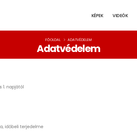
KÉPEK
VIDEÓK
FŐOLDAL
ADATVÉDELEM
Adatvédelem
 1. napjától
a, időbeli terjedelme