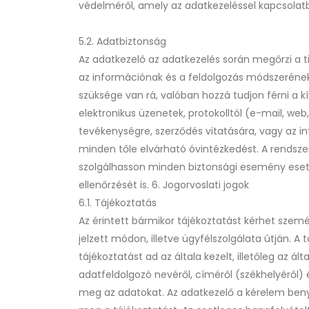
védelméről, amely az adatkezeléssel kapcsolatb
5.2. Adatbiztonság
Az adatkezelő az adatkezelés során megőrzi a ti
az információnak és a feldolgozás módszerének 
szüksége van rá, valóban hozzá tudjon férni a k
elektronikus üzenetek, protokolltól (e-mail, we
tevékenységre, szerződés vitatására, vagy az 
minden tőle elvárható óvintézkedést. A rendsze
szolgálhasson minden biztonsági esemény eseté
ellenőrzését is. 6. Jogorvoslati jogok
6.1. Tájékoztatás
Az érintett bármikor tájékoztatást kérhet személ
jelzett módon, illetve ügyfélszolgálata útján. A
tájékoztatást ad az általa kezelt, illetőleg az ál
adatfeldolgozó nevéről, címéről (székhelyéről) 
meg az adatokat. Az adatkezelő a kérelem benyú