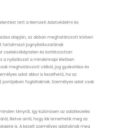
ejelentést tett a Nemzeti Adatvédelmi és
lmazása alapján, az abban meghatározott körben
sát tartalmazó jognyilatkozatának
 cselekvőképtelen és korlátozottan
s a nyilatkozat a mindennapi életben
csak meghatározott célból, jog gyakorlása és
emélyes adat akkor is kezelhető, ha az
) pontjaiban foglaltaknak. Személyes adat csak
 minden tényről, így különösen az adatkezelés
ról, illetve arról, hogy kik ismerhetik meg az
tőségeire is. A kezelt személyes adatoknak meg