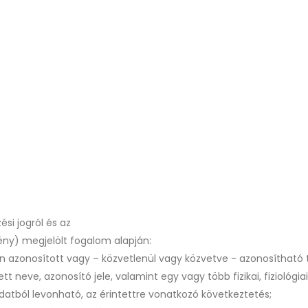
si jogról és az
vény) megjelölt fogalom alapján:
 azonosított vagy – közvetlenül vagy közvetve - azonosítható t
 neve, azonosító jele, valamint egy vagy több fizikai, fiziológiai,
datból levonható, az érintettre vonatkozó következtetés;