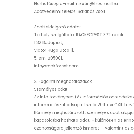
Elérhetőség e-mail: nikotin@freemail.hu
Adatvédelmi felelős: Barabás Zsolt
Adatfeldolgozó adatai:
Tárhely szolgáltató: RACKFOREST ZRT.kezeli
1132 Budapest,
Victor Hugo utca 11.
5. em. B05001.
info@rackforest.com
2. Fogalmi meghatározások
Személyes adat:
Az Info törvényben (Az információs önrendelkezé
információszabadságról szóló 2011. évi CXII. tör
Bármely meghatározott, személyes adat alapján
kapcsolatba hozható adat, - különösen az érintett
azonosságára jellemző ismeret -, valamint az a