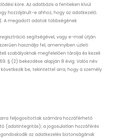
ődési köre. Az adatbázis a fentieken kívül
hogy hozzájárult-e ahhoz, hogy az adatkezelő.
án). A megadott adatok többségének
 regisztráció segítségével, vagy e-mail útján
sszerűen használja fel, amennyiben üzleti
eli szabályoknak megfelelően tárolja és kezeli
69. § (2) bekezdése alapján 8 évig. Valós név
következik be, tekintettel arra, hogy a személy
z arra feljogosítottak számára hozzáférhető
ató (adatintegritás); a jogosulatlan hozzáférés
el gondoskodik az adatkezelés biztonságának