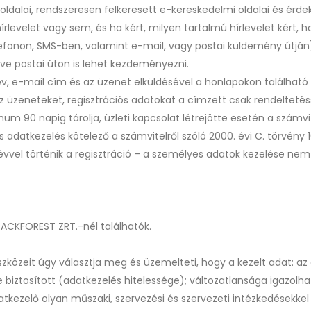
ldalai, rendszeresen felkeresett e-kereskedelmi oldalai és érdekl
írlevelet vagy sem, és ha kért, milyen tartalmú hírlevelet kért, 
elefonon, SMS-ben, valamint e-mail, vagy postai küldemény útj
tve postai úton is lehet kezdeményezni.
 név, e-mail cím és az üzenet elküldésével a honlapokon található
Az üzeneteket, regisztrációs adatokat a címzett csak rendelteté
m 90 napig tárolja, üzleti kapcsolat létrejötte esetén a számvit
 adatkezelés kötelező a számvitelről szóló 2000. évi C. törvény 1
évvel történik a regisztráció – a személyes adatok kezelése nem 
 RACKFOREST ZRT.-nél találhatók.
eszközeit úgy választja meg és üzemelteti, hogy a kezelt adat: a
se biztosított (adatkezelés hitelessége); változatlansága igazolh
atkezelő olyan műszaki, szervezési és szervezeti intézkedésekk