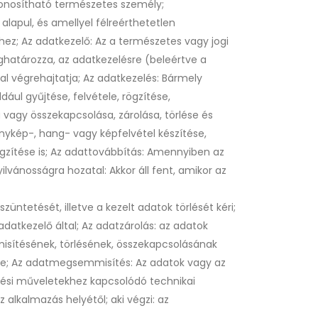
zonosítható természetes személy;
alapul, és amellyel félreérthetetlen
ez; Az adatkezelő: Az a természetes vagy jogi
ghatározza, az adatkezelésre (beleértve a
l végrehajtatja; Az adatkezelés: Bármely
ául gyűjtése, felvétele, rögzítése,
 vagy összekapcsolása, zárolása, törlése és
ykép-, hang- vagy képfelvétel készítése,
ögzítése is; Az adattovábbítás: Amennyiben az
vánosságra hozatal: Akkor áll fent, amikor az
üntetését, illetve a kezelt adatok törlését kéri;
datkezelő által; Az adatzárolás: az adatok
sítésének, törlésének, összekapcsolásának
le; Az adatmegsemmisítés: Az adatok vagy az
lési műveletekhez kapcsolódó technikai
alkalmazás helyétől; aki végzi: az