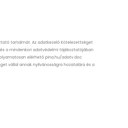
ztató tartalmát. Az adatkezelő Kötelezettséget
k és a mindenkori adatvédelmi tájékoztatójában
 folyamatosan elérhető pina.hu/adatv.doc
et vállal annak nyilvánosságra hozatalára és a