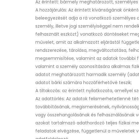
Az érintett: bármely meghatározott, személyes
A hozzájárulás: Az érintett kívánságának önként
beleegyezését adja a rá vonatkozó személyes ad
személy, illetve jogi személyiséggel nem rende
felhasznált eszközt) vonatkozó döntéseket megh
művelet, amit az alkalmazott eljárástól függetl
rendszerezése, tárolása, megváltoztatása, felh
megsemmisítése, valamint az adatok további f
valamint a személy azonosítására alkalmas fizik
adatot meghatározott harmadik személy (adatkez
adatot bárki számára hozzáférhetővé teszik;
A tiltakozás: az érintett nyilatkozata, amellyel 
Az adattörlés: Az adatok felismerhetetlenné tét
továbbításának, megismerésének, nyilvánosság
vagy összehangolásának és felhasználásának v
azokat tartalmazó adathordozó teljes fizikai m
feladatok elvégzése, függetlenül a műveletek vé