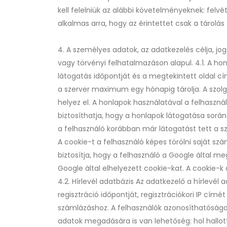
kell felelniük az alábbi követelményeknek: felvé
alkalmas arra, hogy az érintettet csak a tárolás
4. A személyes adatok, az adatkezelés célja, j
vagy törvényi felhatalmazáson alapul. 4.1. A ho
látogatás időpontját és a megtekintett oldal cím
a szerver maximum egy hónapig tárolja. A szolg
helyez el. A honlapok használatával a felhaszná
biztosíthatja, hogy a honlapok látogatása sorá
a felhasználó korábban már látogatást tett a sz
A cookie-t a felhasználó képes törölni saját sz
biztosítja, hogy a felhasználó a Google által me
Google által elhelyezett cookie-kat. A cookie-
4.2. Hírlevél adatbázis Az adatkezelő a hírlevél
regisztráció időpontját, regisztrációkori IP cím
számlázáshoz. A felhasználók azonosíthatósága,
adatok megadására is van lehetőség: hol hallott 