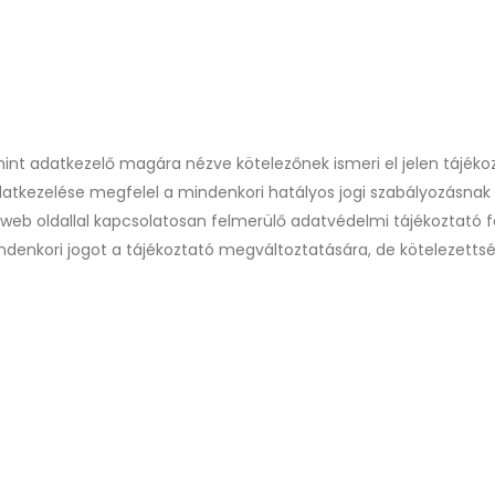
mint adatkezelő magára nézve kötelezőnek ismeri el jelen tájéko
 adatkezelése megfelel a mindenkori hatályos jogi szabályozásna
ó web oldallal kapcsolatosan felmerülő adatvédelmi tájékoztató
enkori jogot a tájékoztató megváltoztatására, de kötelezettség