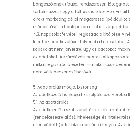
böngészőjének típusa, rendszeresen látogatott o
tartalmazza, hogy a felhasználó kért-e e-mail h
direkt marketing céllal megkeresse (például t
módosítását a honlapokon el lehet végezni, ille
4.3. Kapcsolatfelvétel, regisztráció kitöltése A
lehet az adatkezelővel felvenni a kapcsolatot. 
kapcsolat nem jön létre, úgy az adatokat maximu
az adatokat. A számlázási adatokkal kapcsolatos
nélküli regisztráció esetén - amikor csak becen
nem válik beazonosíthatóvá.
5. Adattárolás módja, biztonság
Az adatkezelő honlapjait kiszolgáló szerverek a
5.1. Az adattárolás:
Az adatkezelő a szoftvereit és az informatikai 
(rendelkezésre állás); hitelessége és hitelesíté
ellen védett (adat bizalmassága) legyen. Az ad